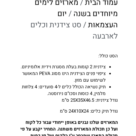
עמוד הבית
/
מארזים לימים
מיוחדים בשנה
/
יום
העצמאות
/ סט צידנית וכלים
לארבעה
הסט כולל:
צידנית 2 קומות בעלת מסגרת וידית אלומיניום.
ציפוי פנים הצידנית הינו מסוג PEVA המאושר
לשימוש עם מזון.
תיק נשיאה הכולל כלים ל-4 סועדים: 4 צלחות
מלמין, 4 כוסות וסכו”ם נירוסטה.
גודל צידנית: 25X35X46.5 ס”מ
גודל תיק כלים: 24X10X24 ס”מ
המארזים שלנו נבנים באופן ייחודי עבור כל לקוח
ועל כן תכולת המארזים משתנה.
המחיר יקבע על פי
תכולת המארז שתבחר ע"י הלקוח ועל פי כמות