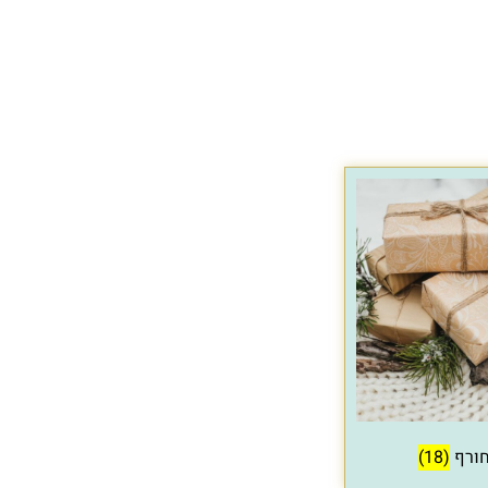
חורף
(18)